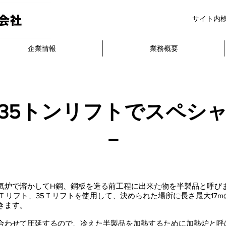
サイト内
企業情報
業務概要
い35トンリフトでスペシ
－
気炉で溶かしてH鋼、鋼板を造る前工程に出来た物を半製品と呼び
4Ｔリフト、35Ｔリフトを使用して、決められた場所に長さ最大17
きます。
合わせて圧延するので、冷えた半製品を加熱するために加熱炉と呼