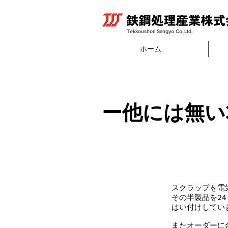
Tekkoushori Sangyo Co.,Ltd.​
ホーム
​ー他には無
スクラップを電
その半製品を2
はい付けしてい
またオーダーに